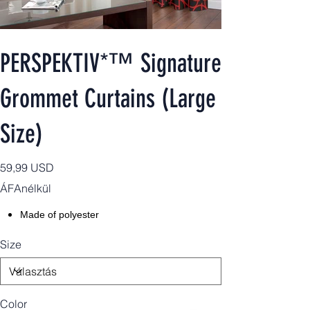
PERSPEKTIV*™️ Signature
Grommet Curtains (Large
Size)
Ár
59,99 USD
ÁFAnélkül
Made of polyester
Size
Color