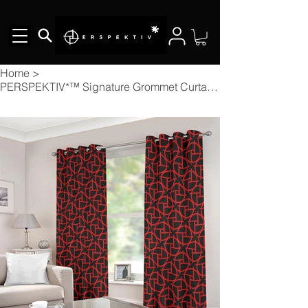
Home
>
PERSPEKTIV*™️ Signature Grommet Curtains (Large Size)