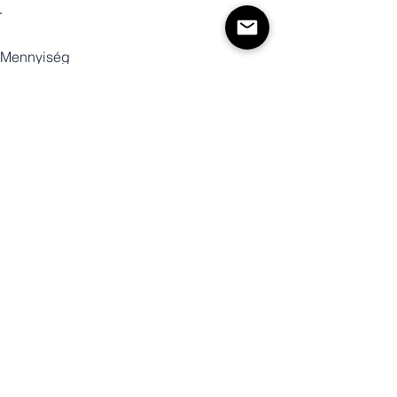
Mennyiség
Kosárba
Vásárlás most!
© 2026 PERSPEKTIV* All Rights Reserved. Official
Online Store