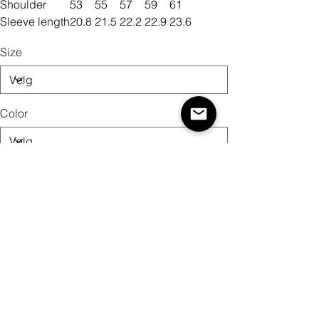
Shoulder
53
55
57
59
61
Sleeve length
20.8
21.5
22.2
22.9
23.6
Size
Color
Antall
Legg til i handlekurv
Kjøp nå