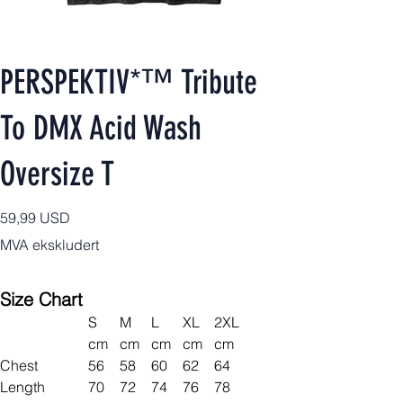
PERSPEKTIV*™️ Tribute
To DMX Acid Wash
Oversize T
Pris
59,99 USD
MVA ekskludert
Size Chart
S
M
L
XL
2XL
cm
cm
cm
cm
cm
Chest
56
58
60
62
64
Length
70
72
74
76
78