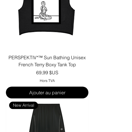
PERSPEKTIV*™️ Sun Bathing Unisex
French Terry Boxy Tank Top
Prix
69,99 $US
Hors TVA
Ajouter au panier
New Arrival