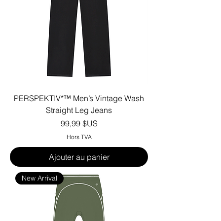
PERSPEKTIV*™️ Men’s Vintage Wash
Straight Leg Jeans
Prix
99,99 $US
Hors TVA
Ajouter au panier
New Arrival