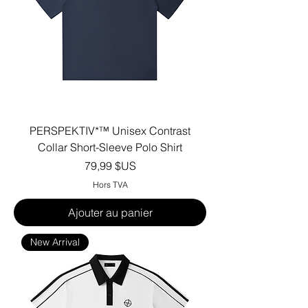
PERSPEKTIV*™️ Unisex Contrast
Collar Short-Sleeve Polo Shirt
Prix
79,99 $US
Hors TVA
Ajouter au panier
New Arrival