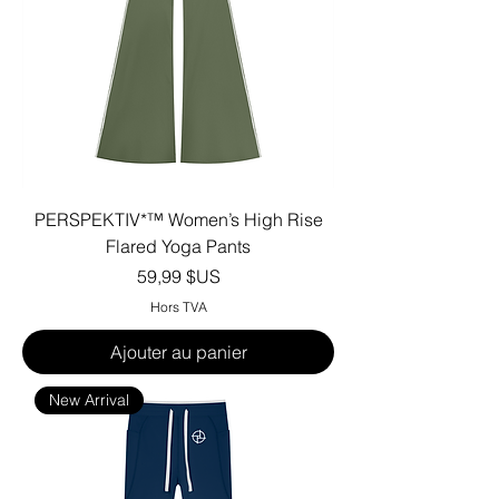
PERSPEKTIV*™️ Women’s High Rise
Flared Yoga Pants
Prix
59,99 $US
Hors TVA
Ajouter au panier
New Arrival