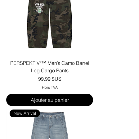
PERSPEKTIV*™️ Men’s Camo Barrel
Leg Cargo Pants
Prix
99,99 $US
Hors TVA
Ajouter au panier
New Arrival