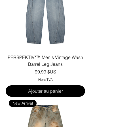
PERSPEKTIV*™️ Men's Vintage Wash
Barrel Leg Jeans
Prix
99,99 $US
Hors TVA
Ajouter au panier
New Arrival