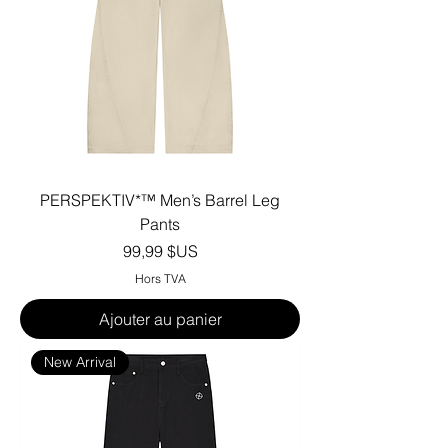
PERSPEKTIV*™️ Men’s Barrel Leg
Pants
Prix
99,99 $US
Hors TVA
Ajouter au panier
New Arrival