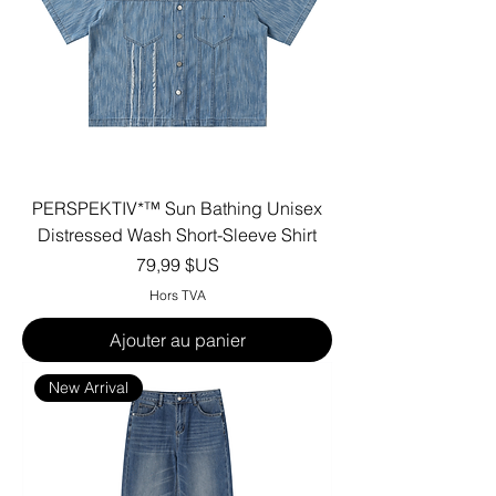
PERSPEKTIV*™️ Sun Bathing Unisex
Distressed Wash Short-Sleeve Shirt
Prix
79,99 $US
Hors TVA
Ajouter au panier
New Arrival