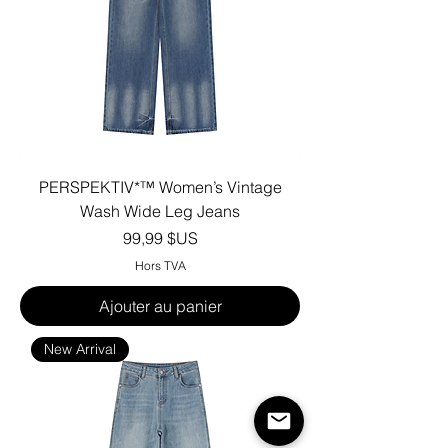
PERSPEKTIV*™️ Women’s Vintage
Wash Wide Leg Jeans
Prix
99,99 $US
Hors TVA
Ajouter au panier
New Arrival