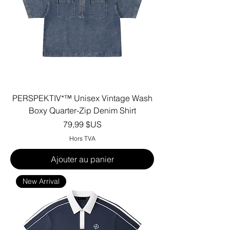
PERSPEKTIV*™️ Unisex Vintage Wash
Boxy Quarter-Zip Denim Shirt
Prix
79,99 $US
Hors TVA
Ajouter au panier
New Arrival