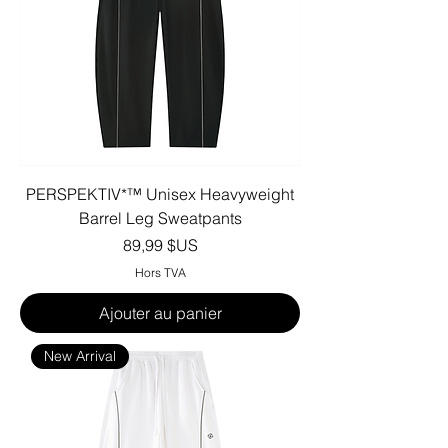
PERSPEKTIV*™️ Unisex Heavyweight
Barrel Leg Sweatpants
Prix
89,99 $US
Hors TVA
Ajouter au panier
New Arrival