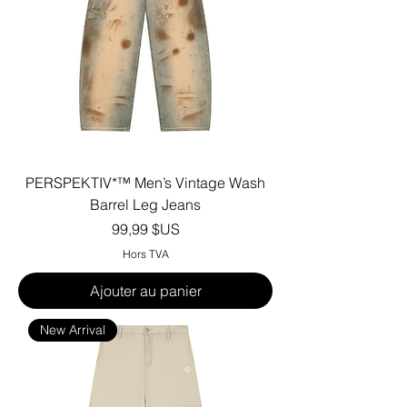
PERSPEKTIV*™️ Men’s Vintage Wash
Barrel Leg Jeans
Prix
99,99 $US
Hors TVA
Ajouter au panier
New Arrival