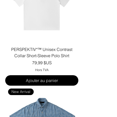
PERSPEKTIV*™️ Unisex Contrast
Collar Short-Sleeve Polo Shirt
Prix
79,99 $US
Hors TVA
Ajouter au panier
New Arrival