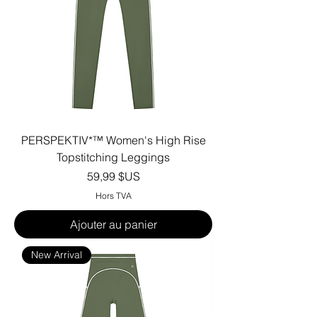
PERSPEKTIV*™️ Women's High Rise
Topstitching Leggings
Prix
59,99 $US
Hors TVA
Ajouter au panier
New Arrival