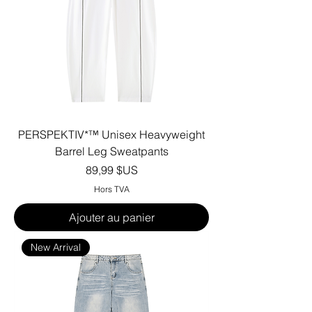
PERSPEKTIV*™️ Unisex Heavyweight
Barrel Leg Sweatpants
Prix
89,99 $US
Hors TVA
Ajouter au panier
New Arrival