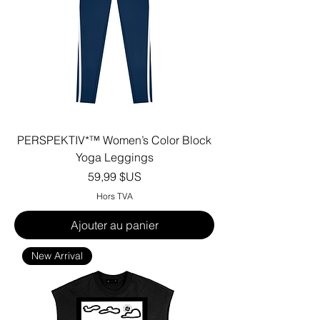
PERSPEKTIV*™️ Women’s Color Block
Yoga Leggings
Prix
59,99 $US
Hors TVA
Ajouter au panier
New Arrival