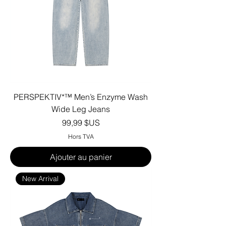
PERSPEKTIV*™️ Men’s Enzyme Wash
Wide Leg Jeans
Prix
99,99 $US
Hors TVA
Ajouter au panier
New Arrival