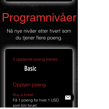
Programnivåer
Nå nye nivåer etter hvert som
du tjener flere poeng.
0 opptjente poeng kreves
Basic
Opptjen poeng
Buy a ticket
Få 1 poeng for hver 1 USD
som blir brukt