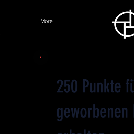
More
250 Punkte f
geworbenen 