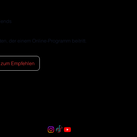
riends
ten, der einem Online-Programm beitritt.
 zum Empfehlen