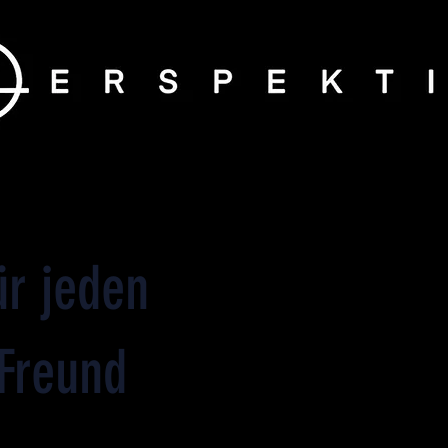
ür jeden
Freund