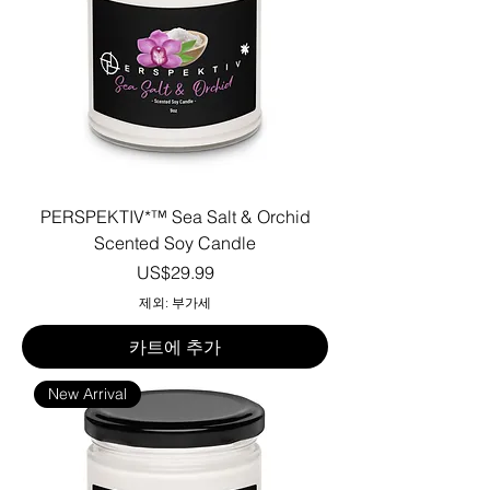
PERSPEKTIV*™️ Sea Salt & Orchid
Scented Soy Candle
가격
US$29.99
제외: 부가세
카트에 추가
New Arrival