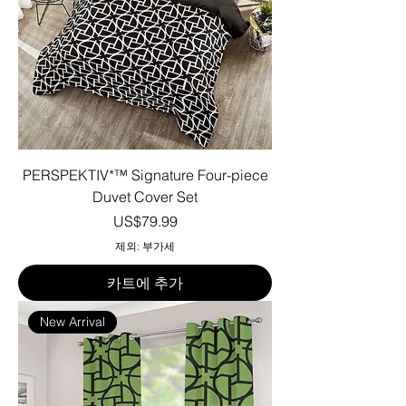
PERSPEKTIV*™️ Signature Four-piece
Duvet Cover Set
가격
US$79.99
제외: 부가세
카트에 추가
New Arrival