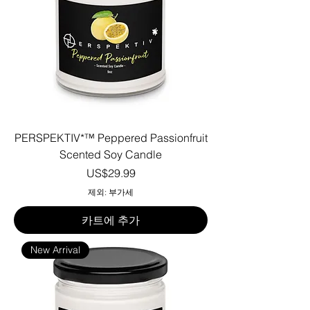
PERSPEKTIV*™️ Peppered Passionfruit
Scented Soy Candle
가격
US$29.99
제외: 부가세
카트에 추가
New Arrival