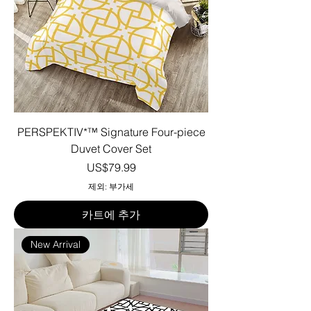
PERSPEKTIV*™️ Signature Four-piece
Duvet Cover Set
가격
US$79.99
제외: 부가세
카트에 추가
New Arrival