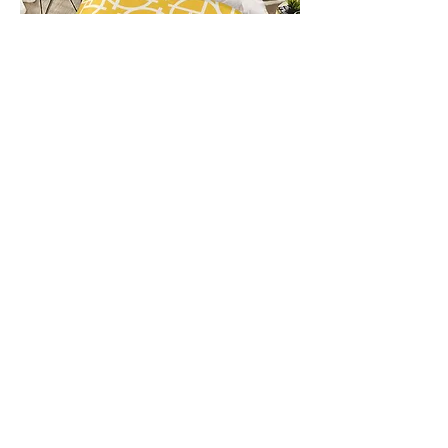
PERSPEKTIV*™️ Signature Four-piece
Duvet Cover Set
가격
US$79.99
제외: 부가세
카트에 추가
New Arrival