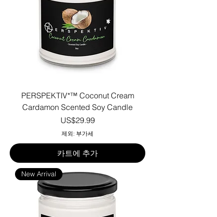
PERSPEKTIV*™️ Coconut Cream
Cardamon Scented Soy Candle
가격
US$29.99
제외: 부가세
카트에 추가
New Arrival