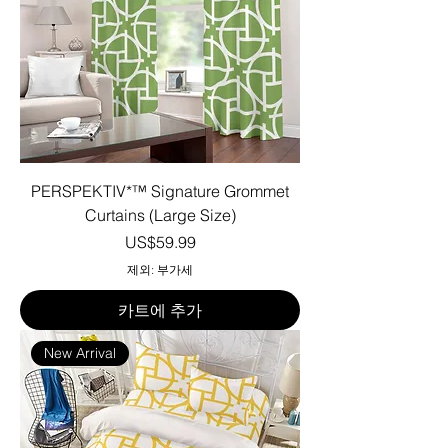
PERSPEKTIV*™️ Signature Grommet
Curtains (Large Size)
가격
US$59.99
제외: 부가세
카트에 추가
New Arrival