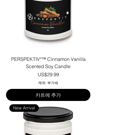
PERSPEKTIV*™️ Cinnamon Vanilla
Scented Soy Candle
가격
US$29.99
제외: 부가세
카트에 추가
New Arrival