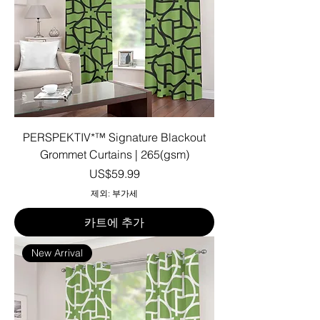
PERSPEKTIV*™️ Signature Blackout
Grommet Curtains | 265(gsm)
가격
US$59.99
제외: 부가세
카트에 추가
New Arrival