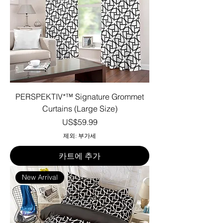
PERSPEKTIV*™️ Signature Grommet
Curtains (Large Size)
가격
US$59.99
제외: 부가세
카트에 추가
New Arrival