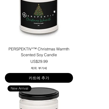
PERSPEKTIV*™️ Christmas Warmth
Scented Soy Candle
가격
US$29.99
제외: 부가세
카트에 추가
New Arrival