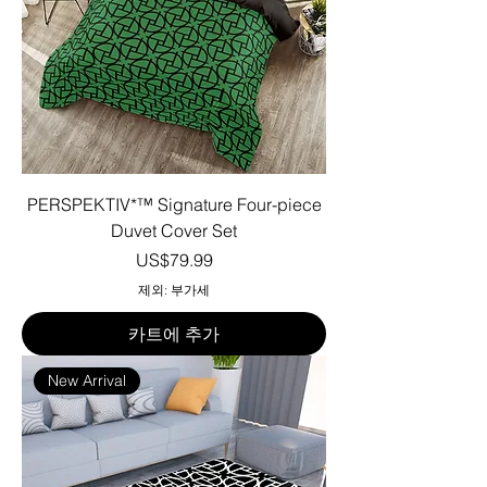
PERSPEKTIV*™️ Signature Four-piece
Duvet Cover Set
가격
US$79.99
제외: 부가세
카트에 추가
New Arrival