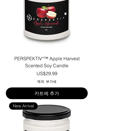
PERSPEKTIV*™️ Apple Harvest
Scented Soy Candle
가격
US$29.99
제외: 부가세
카트에 추가
New Arrival