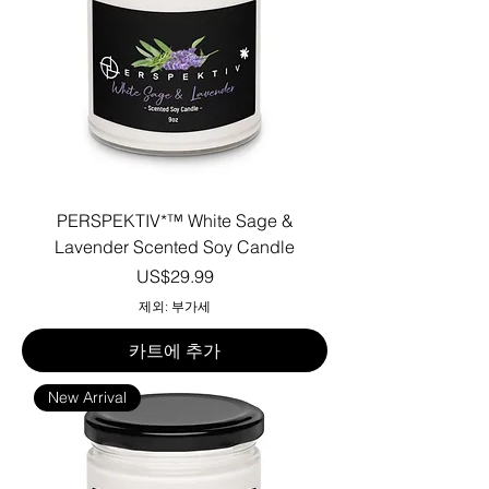
PERSPEKTIV*™️ White Sage &
Lavender Scented Soy Candle
가격
US$29.99
제외: 부가세
카트에 추가
New Arrival