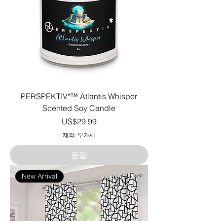
PERSPEKTIV*™️ Atlantis Whisper
Scented Soy Candle
가격
US$29.99
제외: 부가세
품절
New Arrival