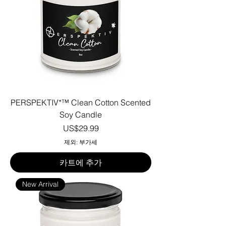
PERSPEKTIV*™️ Clean Cotton Scented
Soy Candle
가격
US$29.99
제외: 부가세
카트에 추가
New Arrival